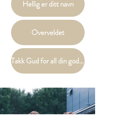
Hellig er ditt navn
Overveldet
Takk Gud for all din godhet